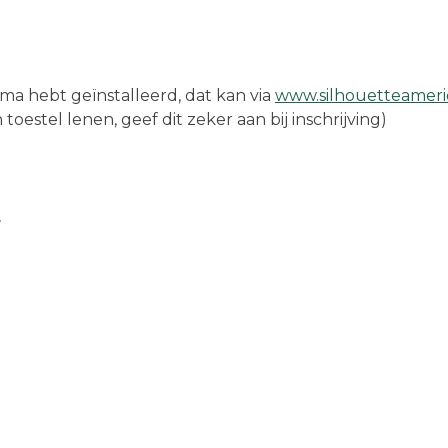
mma hebt geïnstalleerd, dat kan via
www.silhouetteameri
oestel lenen, geef dit zeker aan bij inschrijving)
r