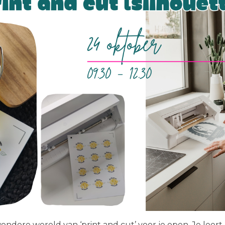
ndere wereld van ‘print and cut’ voor je open. Je leert 