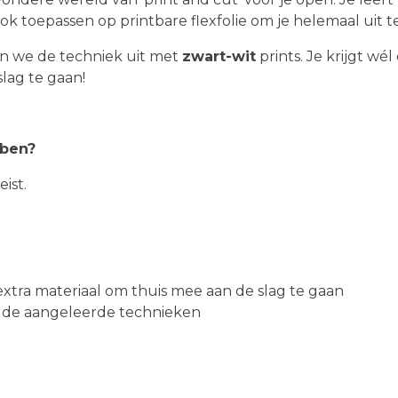
k toepassen op printbare flexfolie om je helemaal uit te
en we de techniek uit met
zwart-wit
prints. Je krijgt w
slag te gaan!
bben?
ist.
extra materiaal om thuis mee aan de slag te gaan
n de aangeleerde technieken