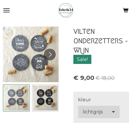
Ga
direct
naar
de
vilten
hoofdinhoud
onderzetters -
wijn
Sale!
€ 9,00
€ 18,00
kleur