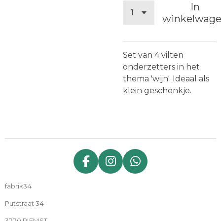
In
winkelwag
Set van 4 vilten
onderzetters in het
thema 'wijn'. Ideaal als
klein geschenkje.
F
I
W
a
n
h
fabrik34
c
s
a
e
t
t
Putstraat 34
b
a
s
3770 RIEMST