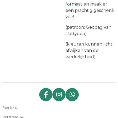
formaat
en maak er
een prachtig geschenk
van!
(patroon: Geobag van
Pattydoo)
(kleuren kunnen licht
afwijken van de
werkelijkheid)
F
I
W
a
n
h
fabrik34
c
s
a
e
t
t
Putstraat 34