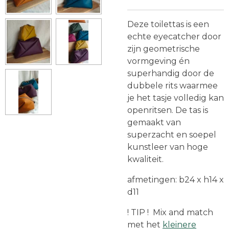
Deze toilettas is een
echte eyecatcher door
zijn geometrische
vormgeving én
superhandig door de
dubbele rits waarmee
je het tasje volledig kan
openritsen. De tas is
gemaakt van
superzacht en soepel
kunstleer van hoge
kwaliteit.
afmetingen:
b24 x h14 x
d11
! TIP ! Mix and match
met het
kleinere