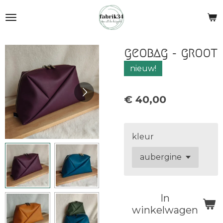
Ga
direct
naar
de
geobag - groot
hoofdinhoud
nieuw!
€ 40,00
kleur
In
winkelwagen