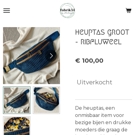
Ga
direct
naar
de
heuptas groot
hoofdinhoud
- ribfluweel
€ 100,00
Uitverkocht
De heuptas, een
onmisbaar item voor
bezige bijen en drukke
moeders die graag de