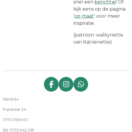
snel een
berichtje
! Of
kijk eens op de pagina
'
op maat
' voor meer
inspiratie.
(patroon: walkynette
van Katrienette)
F
I
W
a
n
h
fabrik34
c
s
a
e
t
t
Putstraat 34
b
a
s
3770 RIEMST
o
g
A
o
r
p
BE 0755.942.081