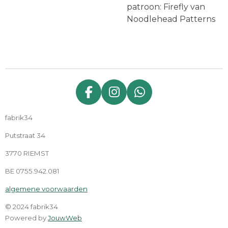
patroon: Firefly van
Noodlehead Patterns
F
I
W
a
n
h
fabrik34
c
s
a
e
t
t
Putstraat 34
b
a
s
3770 RIEMST
o
g
A
o
r
p
BE 0755.942.081
k
a
p
algemene voorwaarden
m
© 2024 fabrik34
Powered by
JouwWeb