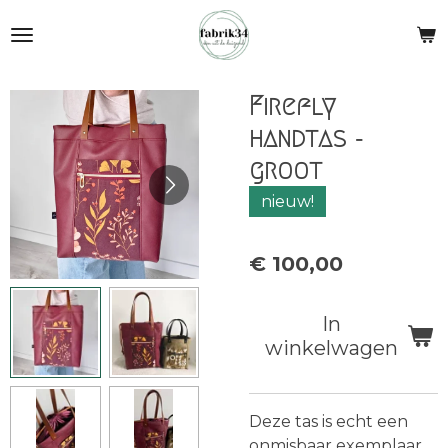
Ga
direct
naar
de
Firefly
hoofdinhoud
handtas -
groot
nieuw!
€ 100,00
In
winkelwagen
Deze tas is echt een
onmisbaar exemplaar