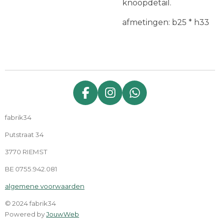
knoopdetail.
afmetingen: b25 * h33
F
I
W
a
n
h
fabrik34
c
s
a
e
t
t
Putstraat 34
b
a
s
3770 RIEMST
o
g
A
o
r
p
BE 0755.942.081
k
a
p
algemene voorwaarden
m
© 2024 fabrik34
Powered by
JouwWeb