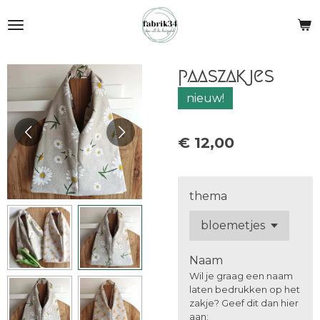
Ga
direct
naar
de
paaszakjes
hoofdinhoud
nieuw!
€ 12,00
thema
Naam
Wil je graag een naam
laten bedrukken op het
zakje? Geef dit dan hier
aan: